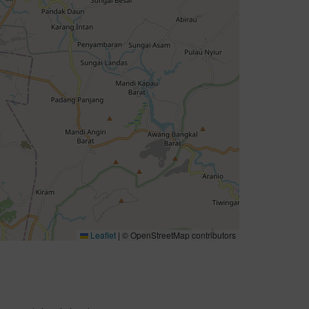
Leaflet
|
© OpenStreetMap contributors