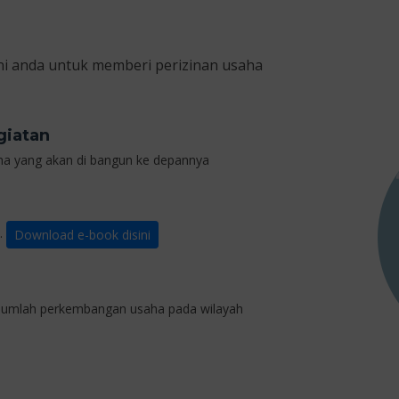
i anda untuk memberi perizinan usaha
giatan
ha yang akan di bangun ke depannya
n.
Download e-book disini
 jumlah perkembangan usaha pada wilayah