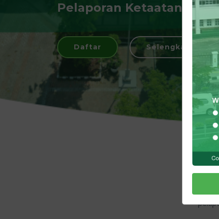
Pelaporan Ketaatan Berba
Daftar
Selengkapnya >>
LAK
pelapo