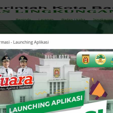
Beranda
Layanan
Badan Usaha
Jangkauan
masi - Launching Aplikasi
SI"