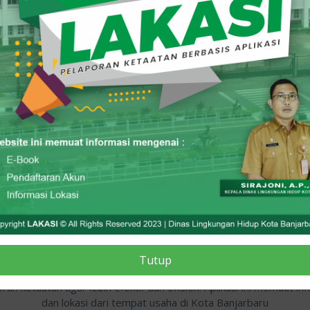
sis Aplikasi
Layanan
Tutup
ASI Merupakan aplikasi untuk membantu pelaku usaha dalam mem
ran ketaatan agar lebih efektif dan efisien. Aplikasi ini memuat in
dan lokasi dari tempat usaha di Kota Banjarbaru