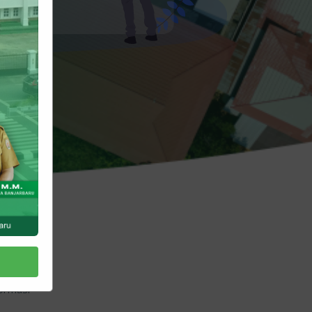
buat
formasi